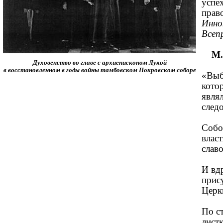
успе
прав
Инно
Всепр
М.
Духовенство во главе с архиепископом Лукой
в восстановленном в годы войны тамбовском Покровском соборе
«Выб
кото
явля
следо
Собо
влас
славо
И вд
прис
Церк
По с
лист