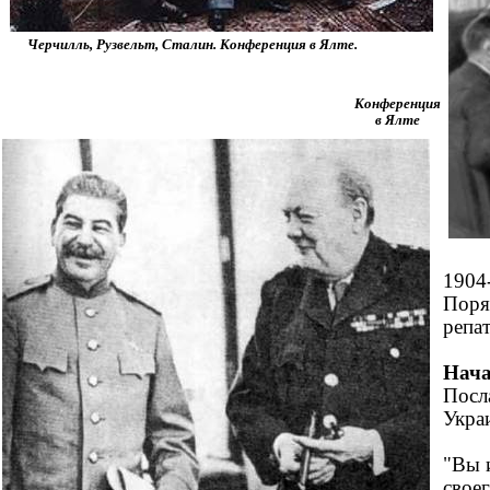
Черчилль, Рузвельт, Сталин. Конференция в Ялте.
Конференция
в Ялте
1904
Поря
реп
Нача
Посл
Укра
"Вы 
свое