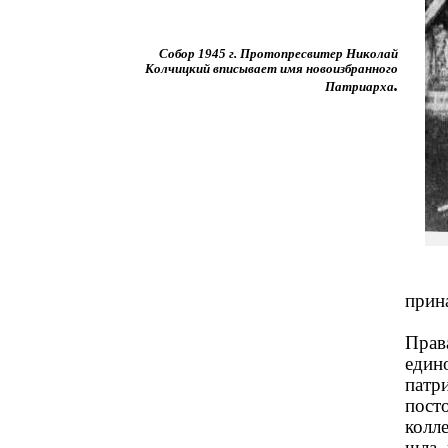
Собор 1945 г. Протопресвитер Николай
Колчицкий вписывает имя новоизбранного
.
Патриарха
прин
Прав
един
патри
пост
колле
шла,