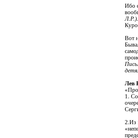
Ибо 
вооб
Л.Р.)
Куро
Вот 
Быва
само
прои
Пись
детя
Лев 
«Про
1. С
очер
Серги
2.Из
«неп
пред