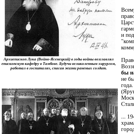
Всем
прав
Царс
гарм
и по
"ком
комм
Архиепископ Лука (Войно-Ясенецкий) в годы войны возглавлял
Прав
епископскую кафедру в Тамбове. Будучи великолепным хирургом,
Возз
работал в госпиталях, спасая жизни раненых солдат.
бы н
не б
года
(Яру
Моско
Стали
... 
храм
горо