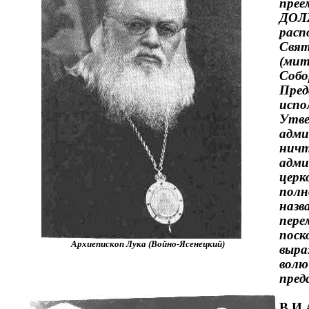
прее
ДОЛЖ
расп
Свят
(мит
Собо
Пред
испо
Утве
адми
ничт
адми
церк
полн
назв
пере
поск
Архиепископ Лука (Войно-Ясенецкий)
выра
волю
пред
В.И.