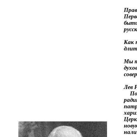
Прав
Перв
быти
русс
Как 
длит
Мы т
духо
сов
Лев Р
Посл
ради
патр
хари
Церк
нову
нали