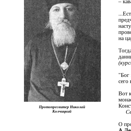
– ка
...Е
пред
наст
пров
на ц
Тогд
данн
(курс
"Бог
сего
Вот 
мона
Конс
Протопресвитер Николай
Св
Колчицкий
О пр
А.Ле