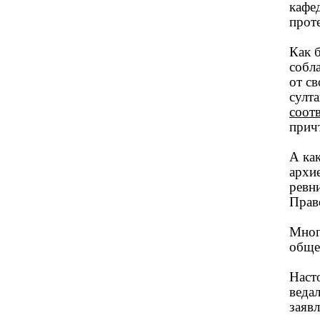
кафе
прот
Как 
собл
от с
султ
соотв
прич
А ка
архи
ревни
Прав
Много
обще
Наст
веда
заяв