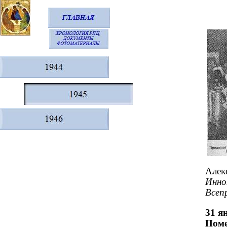
Алек
Инно
Всепр
31 ян
Поме