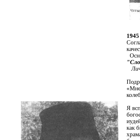
1945
Согл
каче
Осно
"Сло
Лич
Под
«Мне
колеб
Я вс
бого
иуде
как 
храм