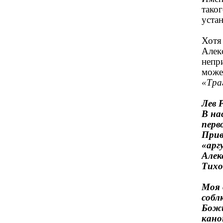
тако
уста
Хотя
Алек
непр
може
«Тра
Лев Р
В на
перв
Прив
«арг
Алек
Тихо
Моя 
собл
Божи
кано