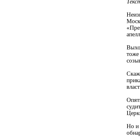
Текс
Неиз
Моск
«Преж
апел
Выхо
тоже 
созы
Скаж
прик
влас
Опят
суди
Церк
Но и
обна