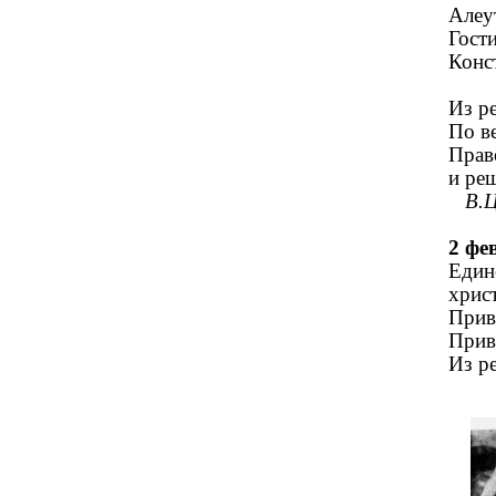
Алеy
Гост
Конс
Из р
По в
Прав
и ре
В.
2 фе
Един
хрис
Прив
Прив
Из р