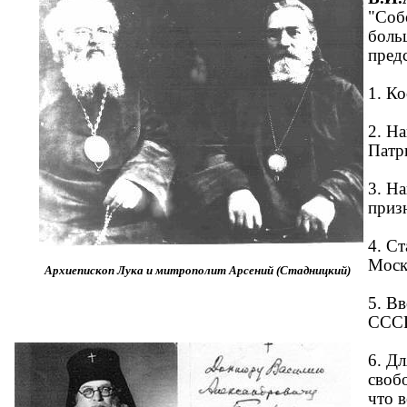
"Соб
боль
пред
1. К
2. Н
Патр
3. Н
приз
4. C
Моск
Архиепископ Лука и митрополит Арсений (Стадницкий)
5. В
СССР
6. Д
своб
что в