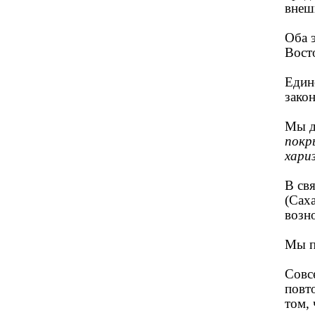
внешн
Оба 
Вост
Един
зако
Мы д
покр
хари
В св
(Сах
возн
Мы п
Совс
повт
том,