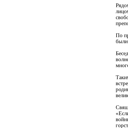
Рядо
лицо
своб
преп
По п
были 
Бесе
волн
мног
Таки
встр
роди
вел
Свя
«Есл
войн
горс