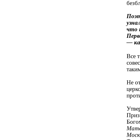
безб
Поэт
узна
что 
Перв
— к
Все т
сове
таким
Не о
церк
прот
Утве
Приз
Бого
Мате
Моск