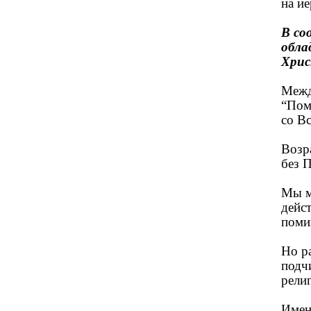
на и
В со
обла
Хрис
Межд
“Пом
со В
Возр
без 
Мы м
дейс
поми
Но р
подч
рели
Имен