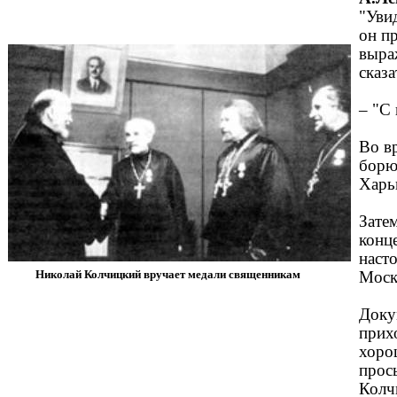
"Уви
он п
выра
сказа
–
"С 
Во в
борю
Харь
Зате
конц
наст
Николай Колчицкий вручает медали священникам
Моск
Доку
прих
хоро
прос
Колч