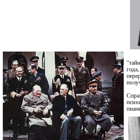
"тайн
года,
пере
получ
Спра
псих
пиан