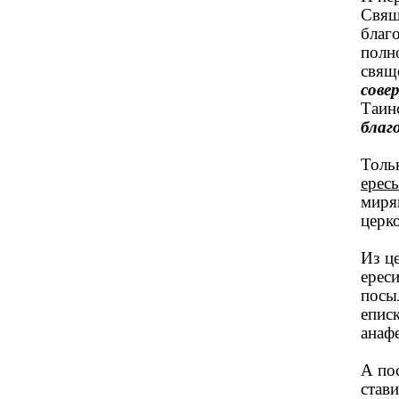
Свящ
благ
полн
свящ
сове
Таин
благ
Толь
ерес
миря
церк
Из ц
ерес
посы
еписк
анаф
А по
став