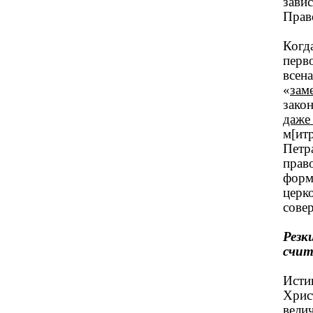
зави
Прав
Когд
перв
всена
«
зам
зако
даже
м[ит
Петра
прав
форм
церк
сове
Резк
счит
Истин
Христ
вели