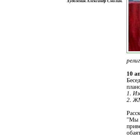
Художник Александр Смолин.
рели
10 а
Бесе
план
1. Из
2. Ж
Расс
"Мы 
прив
обая