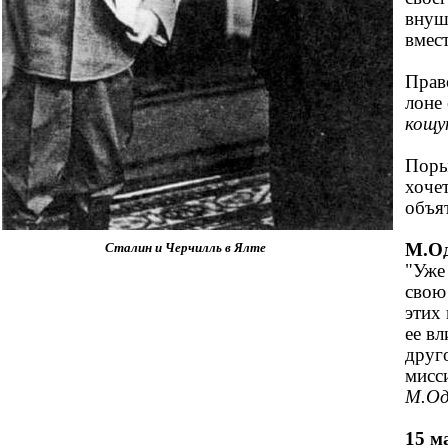
внуш
вмес
Прав
лоне
кощун
Поры
хоче
объя
М.О
Сталин и Черчилль в Ялте
"Уже 
свою
этих
ее в
друг
мисси
М.Од
15 м