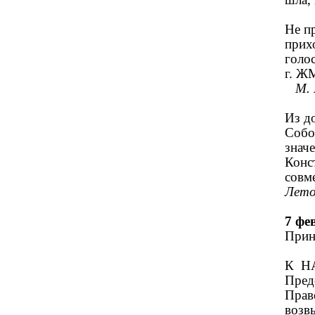
Не п
прих
голо
г. Ж
М. 
Из д
Собо
знач
Конс
сов
Лето
7 фе
Прин
К Н
Пред
Прав
возв