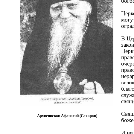
бого
Церк
могу
огра
В Це
зако
Церк
прав
очер
прав
иера
вели
благ
служ
свящ
Свящ
Архиепископ Афанасий (Сахаров)
боже
И ие