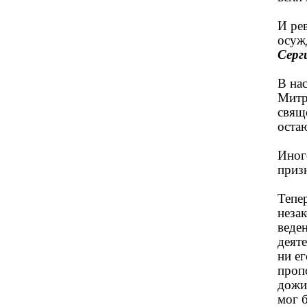
И ре
осуж
Серг
В на
Митр
свящ
остаю
Иног
призн
Тепе
неза
веде
деят
ни е
проп
дожи
мог б