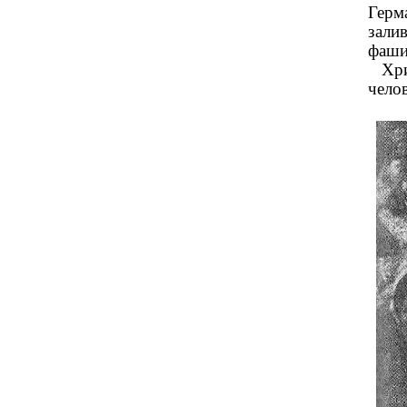
Герм
зали
фаши
Хрис
чело