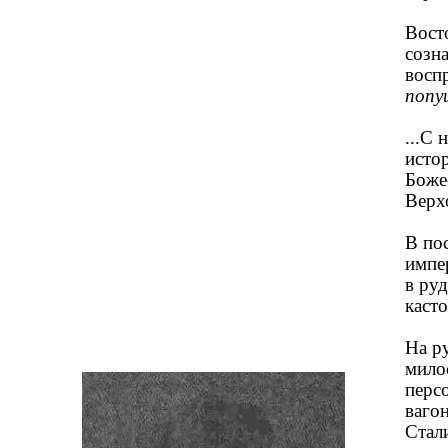
Вост
созна
восп
попущ
...С
исто
Боже
Верх
В по
импе
в ру
касто
На р
мило
перс
ваго
Стал