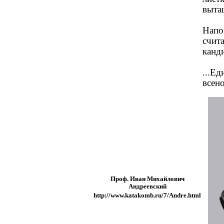
выта
Напо
счит
канди
...Е
всен
Проф. Иван Михайлович
Андреевский
http://www.katakomb.ru/7/Andre.html