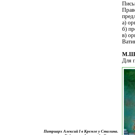
Пис
Прав
предл
а) ор
б) п
в) о
Вати
М.Ш
Для 
Патриарх Алексий I в Кремле у Сталина.