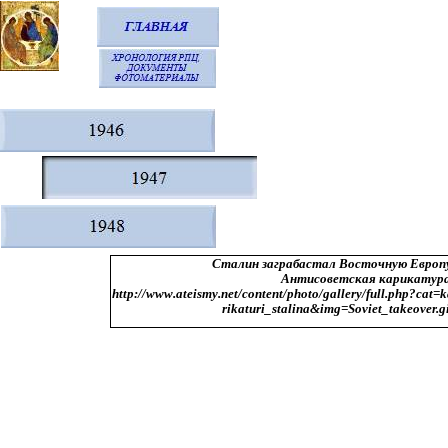
Сталин заграбастал Восточную Европу
Антисоветская карикатура
http://www.ateismy.net/content/photo/gallery/full.php?cat=
rikaturi_stalina&img=Soviet_takeover.g